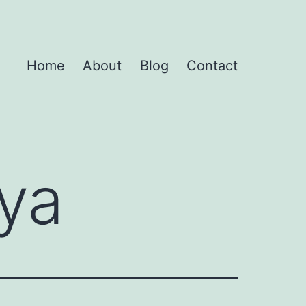
Home
About
Blog
Contact
ya