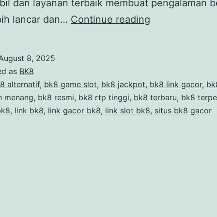
abil dan layanan terbaik membuat pengalaman b
BK8
bih lancar dan…
Continue reading
Link
Gacor:
August 8, 2025
Auto
ed as
BK8
Login
8 alternatif
,
bk8 game slot
,
bk8 jackpot
,
bk8 link gacor
,
bk
h menang
,
bk8 resmi
,
bk8 rtp tinggi
,
bk8 terbaru
,
bk8 terp
Game
bk8
,
link bk8
,
link gacor bk8
,
link slot bk8
,
situs bk8 gacor
&
Jackpot
Maxwin
Tiap
Hari