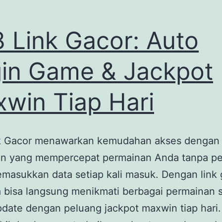
 Link Gacor: Auto
in Game & Jackpot
win Tiap Hari
k Gacor menawarkan kemudahan akses dengan f
gin yang mempercepat permainan Anda tanpa pe
masukkan data setiap kali masuk. Dengan link 
a bisa langsung menikmati berbagai permainan s
pdate dengan peluang jackpot maxwin tiap hari.