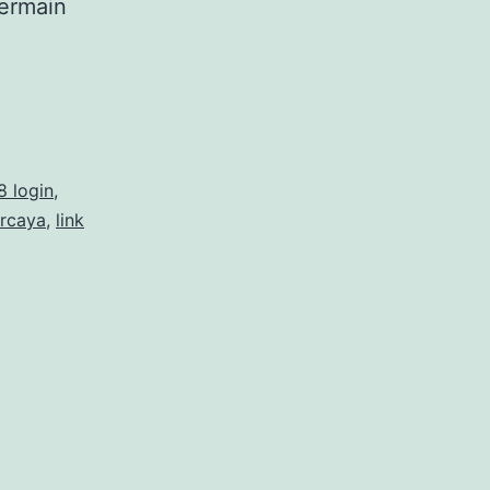
ermain
8 login
,
ercaya
,
link