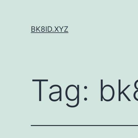
Skip
to
content
BK8ID.XYZ
Tag:
bk