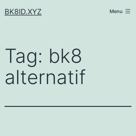
Skip
BK8ID.XYZ
Menu
to
content
Tag:
bk8
alternatif