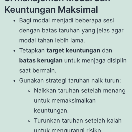
Keuntungan Maksimal
Bagi modal menjadi beberapa sesi
dengan batas taruhan yang jelas agar
modal tahan lebih lama.
Tetapkan
target keuntungan
dan
batas kerugian
untuk menjaga disiplin
saat bermain.
Gunakan strategi taruhan naik turun:
Naikkan taruhan setelah menang
untuk memaksimalkan
keuntungan.
Turunkan taruhan setelah kalah
untuk mengurangi risiko