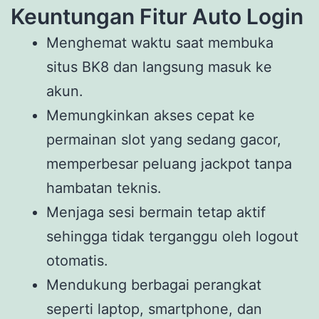
Keuntungan Fitur Auto Login
Menghemat waktu saat membuka
situs BK8 dan langsung masuk ke
akun.
Memungkinkan akses cepat ke
permainan slot yang sedang gacor,
memperbesar peluang jackpot tanpa
hambatan teknis.
Menjaga sesi bermain tetap aktif
sehingga tidak terganggu oleh logout
otomatis.
Mendukung berbagai perangkat
seperti laptop, smartphone, dan