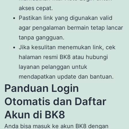
akses cepat.
Pastikan link yang digunakan valid
agar pengalaman bermain tetap lancar
tanpa gangguan.
Jika kesulitan menemukan link, cek
halaman resmi BK8 atau hubungi
layanan pelanggan untuk
mendapatkan update dan bantuan.
Panduan Login
Otomatis dan Daftar
Akun di BK8
Anda bisa masuk ke akun BK8 dengan