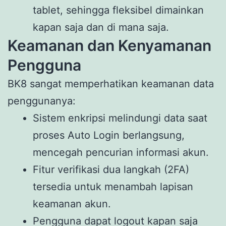
tablet, sehingga fleksibel dimainkan
kapan saja dan di mana saja.
Keamanan dan Kenyamanan
Pengguna
BK8 sangat memperhatikan keamanan data
penggunanya:
Sistem enkripsi melindungi data saat
proses Auto Login berlangsung,
mencegah pencurian informasi akun.
Fitur verifikasi dua langkah (2FA)
tersedia untuk menambah lapisan
keamanan akun.
Pengguna dapat logout kapan saja