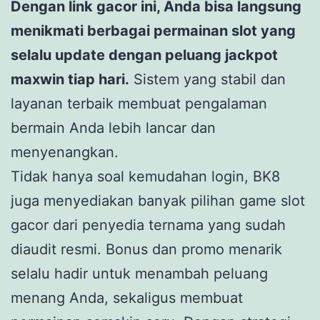
Dengan link gacor ini, Anda bisa langsung
menikmati berbagai permainan slot yang
selalu update dengan peluang jackpot
maxwin tiap hari.
Sistem yang stabil dan
layanan terbaik membuat pengalaman
bermain Anda lebih lancar dan
menyenangkan.
Tidak hanya soal kemudahan login, BK8
juga menyediakan banyak pilihan game slot
gacor dari penyedia ternama yang sudah
diaudit resmi. Bonus dan promo menarik
selalu hadir untuk menambah peluang
menang Anda, sekaligus membuat