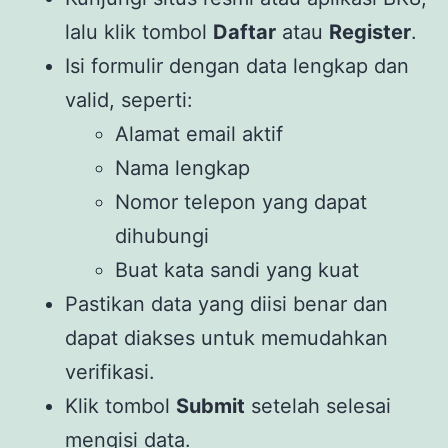
lalu klik tombol
Daftar
atau
Register
.
Isi formulir dengan data lengkap dan
valid, seperti:
Alamat email aktif
Nama lengkap
Nomor telepon yang dapat
dihubungi
Buat kata sandi yang kuat
Pastikan data yang diisi benar dan
dapat diakses untuk memudahkan
verifikasi.
Klik tombol
Submit
setelah selesai
mengisi data.