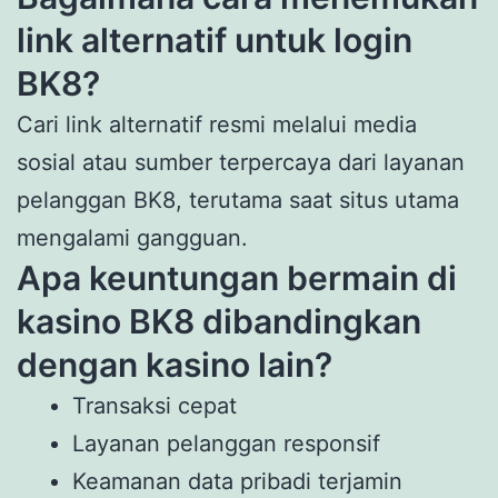
link alternatif untuk login
BK8?
Cari link alternatif resmi melalui media
sosial atau sumber terpercaya dari layanan
pelanggan BK8, terutama saat situs utama
mengalami gangguan.
Apa keuntungan bermain di
kasino BK8 dibandingkan
dengan kasino lain?
Transaksi cepat
Layanan pelanggan responsif
Keamanan data pribadi terjamin