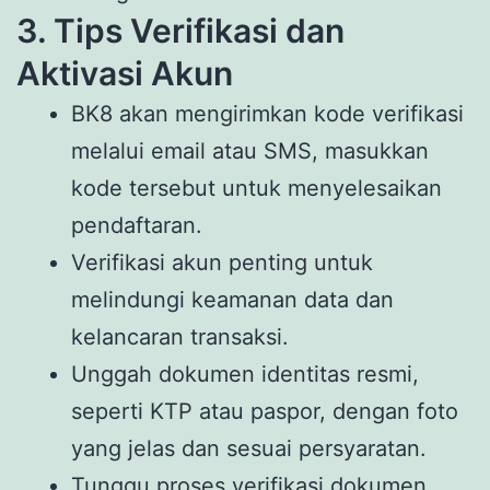
3. Tips Verifikasi dan
Aktivasi Akun
BK8 akan mengirimkan kode verifikasi
melalui email atau SMS, masukkan
kode tersebut untuk menyelesaikan
pendaftaran.
Verifikasi akun penting untuk
melindungi keamanan data dan
kelancaran transaksi.
Unggah dokumen identitas resmi,
seperti KTP atau paspor, dengan foto
yang jelas dan sesuai persyaratan.
Tunggu proses verifikasi dokumen,