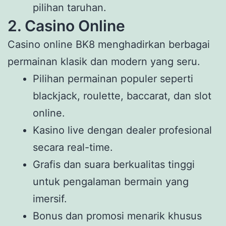
pilihan taruhan.
2. Casino Online
Casino online BK8 menghadirkan berbagai
permainan klasik dan modern yang seru.
Pilihan permainan populer seperti
blackjack, roulette, baccarat, dan slot
online.
Kasino live dengan dealer profesional
secara real-time.
Grafis dan suara berkualitas tinggi
untuk pengalaman bermain yang
imersif.
Bonus dan promosi menarik khusus