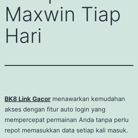
Maxwin Tiap
Hari
BK8 Link Gacor
menawarkan kemudahan
akses dengan fitur auto login yang
mempercepat permainan Anda tanpa perlu
repot memasukkan data setiap kali masuk.