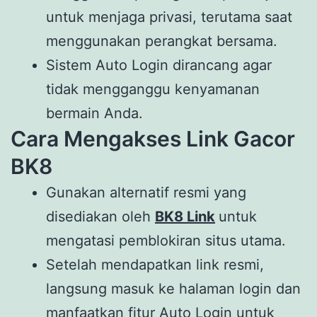
untuk menjaga privasi, terutama saat
menggunakan perangkat bersama.
Sistem Auto Login dirancang agar
tidak mengganggu kenyamanan
bermain Anda.
Cara Mengakses Link Gacor
BK8
Gunakan alternatif resmi yang
disediakan oleh
BK8 Link
untuk
mengatasi pemblokiran situs utama.
Setelah mendapatkan link resmi,
langsung masuk ke halaman login dan
manfaatkan fitur Auto Login untuk