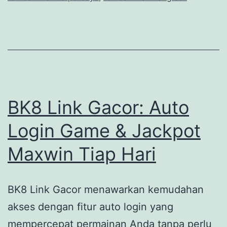
Besar
BK8 Link Gacor: Auto
Login Game & Jackpot
Maxwin Tiap Hari
BK8 Link Gacor menawarkan kemudahan
akses dengan fitur auto login yang
mempercepat permainan Anda tanpa perlu