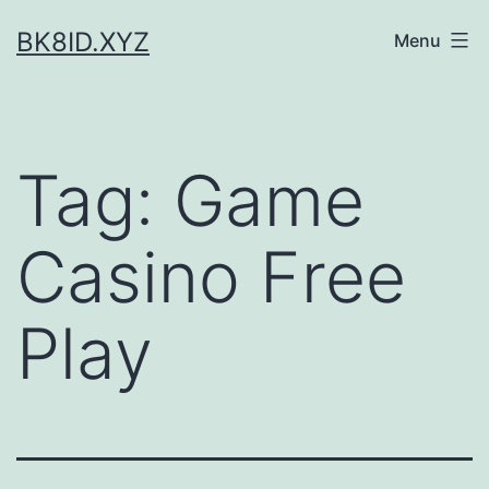
Skip
BK8ID.XYZ
Menu
to
content
Tag:
Game
Casino Free
Play