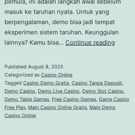
pemula, ini adalah langkah awal sebelum
masuk ke taruhan nyata. Untuk yang
berpengalaman, demo bisa jadi tempat
eksperimen sistem taruhan. Keunggulan
Demo
lainnya? Kamu bisa…
Continue reading
Casino
Uji
Published
August 8, 2025
Strateg
Categorized as
Casino Online
&
Tagged
Casino Demo Gratis
,
Casino Tanpa Deposit
,
Demo Casino
,
Demo Live Casino
,
Demo Slot Casino
,
Nikmat
Demo Table Games
,
Free Casino Games
,
Game Casino
Live
Free Play
,
Main Casino Online Gratis
,
Main Demo
Seru
Casino Online
Setiap
Hari