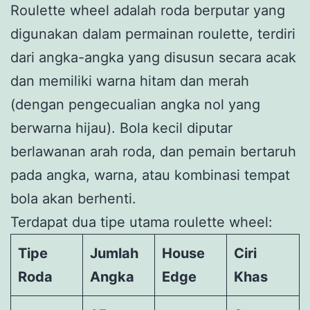
Roulette wheel adalah roda berputar yang
digunakan dalam permainan roulette, terdiri
dari angka-angka yang disusun secara acak
dan memiliki warna hitam dan merah
(dengan pengecualian angka nol yang
berwarna hijau). Bola kecil diputar
berlawanan arah roda, dan pemain bertaruh
pada angka, warna, atau kombinasi tempat
bola akan berhenti.
Terdapat dua tipe utama roulette wheel:
Tipe
Jumlah
House
Ciri
Roda
Angka
Edge
Khas