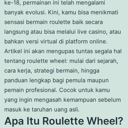
ke-18, permainan ini telah mengalami
banyak evolusi. Kini, kamu bisa menikmati
sensasi bermain roulette baik secara
langsung atau bisa melalui live casino, atau
bahkan versi virtual di platform online.
Artikel ini akan mengupas tuntas segala hal
tentang roulette wheel: mulai dari sejarah,
cara kerja, strategi bermain, hingga
panduan lengkap bagi pemula maupun
pemain profesional. Cocok untuk kamu
yang ingin mengasah kemampuan sebelum
masuk ke taruhan uang asli.
Apa Itu Roulette Wheel?