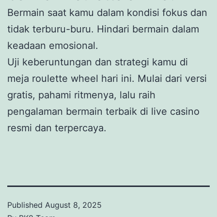
Bermain saat kamu dalam kondisi fokus dan
tidak terburu-buru. Hindari bermain dalam
keadaan emosional.
Uji keberuntungan dan strategi kamu di
meja roulette wheel hari ini. Mulai dari versi
gratis, pahami ritmenya, lalu raih
pengalaman bermain terbaik di live casino
resmi dan terpercaya.
Published
August 8, 2025