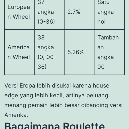
37
Satu
Europea
angka
2.7%
angka
n Wheel
(0-36)
nol
38
Tambah
America
angka
an
5.26%
n Wheel
(0, 00-
angka
36)
00
Versi Eropa lebih disukai karena house
edge yang lebih kecil, artinya peluang
menang pemain lebih besar dibanding versi
Amerika.
Bagaimana Roulette