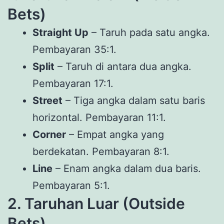
Bets)
Straight Up
– Taruh pada satu angka.
Pembayaran 35:1.
Split
– Taruh di antara dua angka.
Pembayaran 17:1.
Street
– Tiga angka dalam satu baris
horizontal. Pembayaran 11:1.
Corner
– Empat angka yang
berdekatan. Pembayaran 8:1.
Line
– Enam angka dalam dua baris.
Pembayaran 5:1.
2. Taruhan Luar (Outside
Bets)