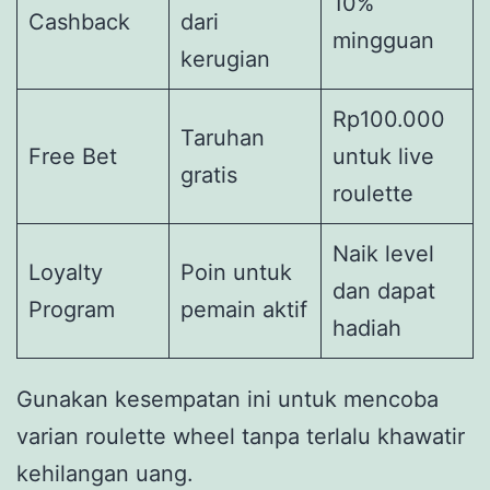
10%
Cashback
dari
mingguan
kerugian
Rp100.000
Taruhan
Free Bet
untuk live
gratis
roulette
Naik level
Loyalty
Poin untuk
dan dapat
Program
pemain aktif
hadiah
Gunakan kesempatan ini untuk mencoba
varian roulette wheel tanpa terlalu khawatir
kehilangan uang.