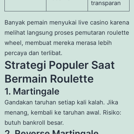
transparan
Banyak pemain menyukai live casino karena
melihat langsung proses pemutaran roulette
wheel, membuat mereka merasa lebih
percaya dan terlibat.
Strategi Populer Saat
Bermain Roulette
1. Martingale
Gandakan taruhan setiap kali kalah. Jika
menang, kembali ke taruhan awal. Risiko:
butuh bankroll besar.
2. Reverse Martingale