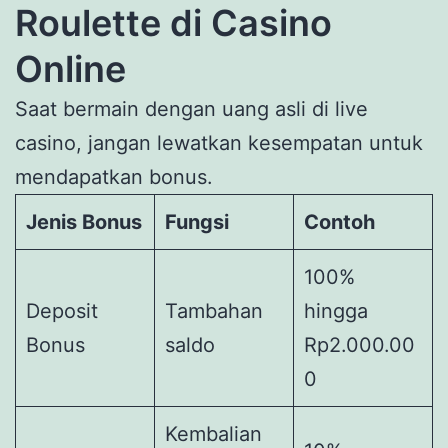
Roulette di Casino
Online
Saat bermain dengan uang asli di live
casino, jangan lewatkan kesempatan untuk
mendapatkan bonus.
Jenis Bonus
Fungsi
Contoh
100%
Deposit
Tambahan
hingga
Bonus
saldo
Rp2.000.00
0
Kembalian