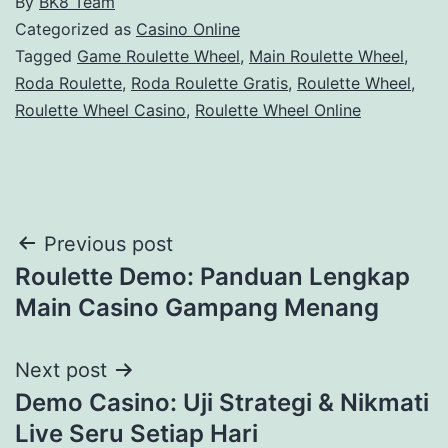
By
BK8 Team
Categorized as
Casino Online
Tagged
Game Roulette Wheel
,
Main Roulette Wheel
,
Roda Roulette
,
Roda Roulette Gratis
,
Roulette Wheel
,
Roulette Wheel Casino
,
Roulette Wheel Online
Post
Previous post
Roulette Demo: Panduan Lengkap
navigation
Main Casino Gampang Menang
Next post
Demo Casino: Uji Strategi & Nikmati
Live Seru Setiap Hari