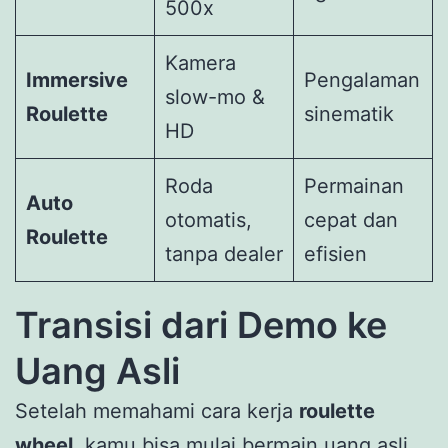
500x
Kamera
Immersive
Pengalaman
slow-mo &
Roulette
sinematik
HD
Roda
Permainan
Auto
otomatis,
cepat dan
Roulette
tanpa dealer
efisien
Transisi dari Demo ke
Uang Asli
Setelah memahami cara kerja
roulette
wheel
, kamu bisa mulai bermain uang asli